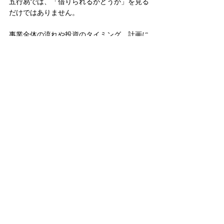
五行易では、「借りられるかどうか」を見る
だけではありません。
事業全体の流れや投資のタイミング、計画に
無理がないかなど、さまざまな角度から状況
を整理し、判断材料の一つとして活用するこ
とができます。
最終的に判断するのは、経営者ご自身です。
神意堂では、ご自身が納得して判断できるよ
う、状況を整理し、経営判断の材料をお伝え
しています。
経営判断
借入
新規事業
資金調達
事業計画
会社・経営・事業