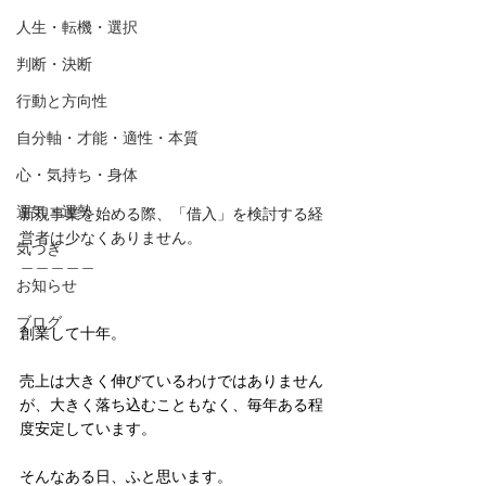
人生・転機・選択
判断・決断
行動と方向性
自分軸・才能・適性・本質
心・気持ち・身体
運気・運勢
新規事業を始める際、「借入」を検討する経
営者は少なくありません。
気づき
＿＿＿＿＿
お知らせ
ブログ
創業して十年。
売上は大きく伸びているわけではありません
が、大きく落ち込むこともなく、毎年ある程
度安定しています。
そんなある日、ふと思います。