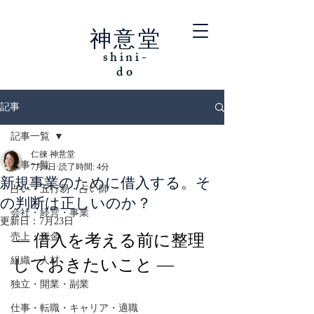
神意堂
shini-
do
記事
記事一覧
仁徠 神意堂
記事一覧
7月9日
読了時間: 4分
新規事業のために借入する。そ
占い・五行易・占い師
の判断は正しいのか？
会社・経営・事業
更新日：
7月23日
売上・資金
― 借入を考える前に整理
組織・人材
しておきたいこと ―
独立・開業・副業
仕事・転職・キャリア・適職