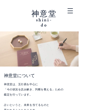
神意堂
shini-
do
神意堂について
神意堂は、五行易を中心に
「今の状況を読み解き、判断を整える」ための
鑑定を行っています。
占いというと、未来を当てるものと