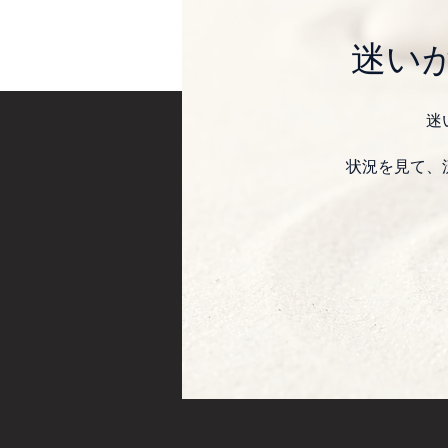
​迷
迷
状況を見て、