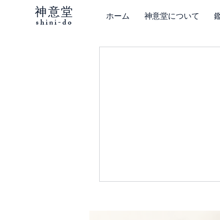
神意堂
ホーム
神意堂について
shini-do