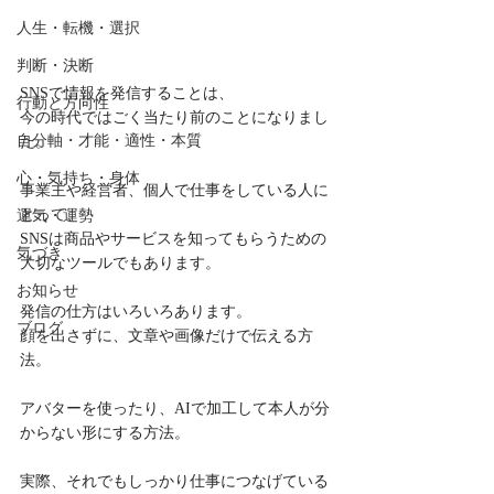
人生・転機・選択
判断・決断
SNSで情報を発信することは、

行動と方向性
今の時代ではごく当たり前のことになりまし
自分軸・才能・適性・本質
た。

心・気持ち・身体
事業主や経営者、個人で仕事をしている人に
とって、

運気・運勢
SNSは商品やサービスを知ってもらうための
気づき
大切なツールでもあります。

お知らせ
発信の仕方はいろいろあります。
ブログ
顔を出さずに、文章や画像だけで伝える方
法。

アバターを使ったり、AIで加工して本人が分
からない形にする方法。

実際、それでもしっかり仕事につなげている