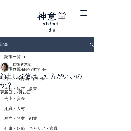
神意堂
shini-
do
記事
記事一覧
仁徠 神意堂
記事一覧
3月10日
読了時間: 4分
顔出し発信はした方がいいの
占い・五行易・占い師
か？
会社・経営・事業
更新日：
7月23日
売上・資金
組織・人材
独立・開業・副業
仕事・転職・キャリア・適職